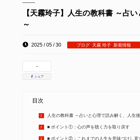
【天霧玲子】人生の教科書 ～占
～
2025 / 05 / 30
ブログ
,
天霧 玲子
,
新着情報
-
シェア
目次
人生の教科書 ～占いと心理で読み解く、人生
■ ポイント①：心の声を聴く力を取り戻す
■ ポイント②：これまでの人生を意味づけし直