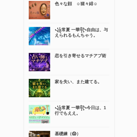
色々な顔 ☺️猩々緋☺️
꧁常夏 一華꧂自由は、与
えられるもんちゃう。
恋を引き寄せるマチアプ術
家を失い、また建てる。
꧁常夏 一華꧂今日は、1
行でもええ。
基礎練（😱）