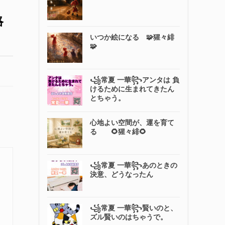
略
いつか絵になる 🧩猩々緋
🧩
꧁常夏 一華꧂アンタは 負
けるために生まれてきたん
とちゃう。
心地よい空間が、運を育て
る 🌻猩々緋🌻
꧁常夏 一華꧂あのときの
決意、どうなったん
꧁常夏 一華꧂賢いのと、
ズル賢いのはちゃうで。