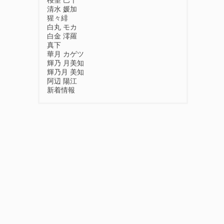
桜望 巴千
清水 媛加
猩々緋
白丸 モカ
白金 澪羅
真下
華月 カゲツ
輝乃 月美知
輝乃月 美知
阿辺 陽江
新着情報