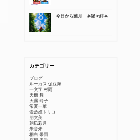
今日から葉月 ☀️猩々緋☀️
カテゴリー
ブログ
ルーカス 伽豆海
一文字 村雨
天機 舞
天霧 玲子
常夏一華
愛藍姫トリコ
朋支美
朝凪彩月
朱音朱
桐白 果雨