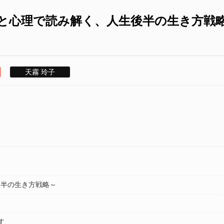
いと心理で読み解く、人生後半の生き方戦
天霧 玲子
後半の生き方戦略～
す