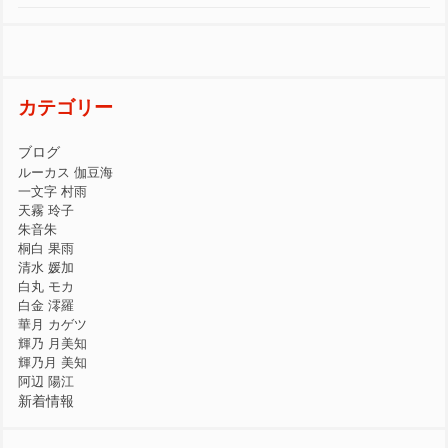
カテゴリー
ブログ
ルーカス 伽豆海
一文字 村雨
天霧 玲子
朱音朱
桐白 果雨
清水 媛加
白丸 モカ
白金 澪羅
華月 カゲツ
輝乃 月美知
輝乃月 美知
阿辺 陽江
新着情報