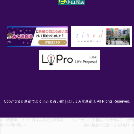
Copyright © 新宿でよく当たる占い館｜ほしよみ堂新宿店 All Rights Reserved.
« 《愛藍姫トリコ》西洋占星術と紫微斗
《ルーカス》手相占い / 感情線②（感情
数での暦の違い
線の起点の位置による判断） »