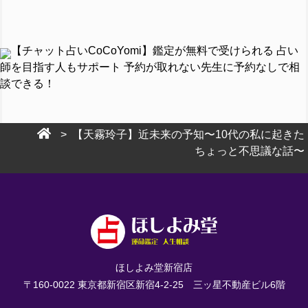
【チャット占いCoCoYomi】鑑定が無料で受けられる 占い
師を目指す人もサポート 予約が取れない先生に予約なしで相
談できる！
> 【天霧玲子】近未来の予知〜10代の私に起きた
ちょっと不思議な話〜
ほしよみ堂新宿店
〒160-0022 東京都新宿区新宿4-2-25 三ッ星不動産ビル6階