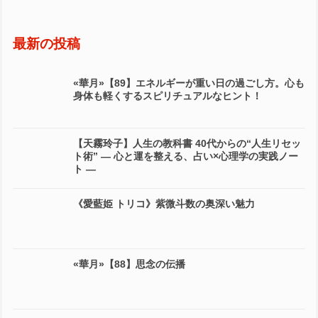
最新の投稿
«華月»【89】エネルギーが重い日の過ごし方。心も
身体も軽くするスピリチュアルなヒント！
【天霧玲子】人生の教科書 40代からの“人生リセッ
ト術” ― 心と運を整える、占い×心理学の実践ノー
ト ―
《愛藍姫 トリコ》紫微斗数の奥深い魅力
«華月»【88】思念の伝播