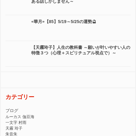
ある話しかしません～
«華月»【85】5/19～5/25の運勢🔮
【天霧玲子】人生の教科書 ～願いが叶いやすい人の
特徴３つ（心理＋スピリチュアル視点で）～
カテゴリー
ブログ
ルーカス 伽豆海
一文字 村雨
天霧 玲子
朱音朱