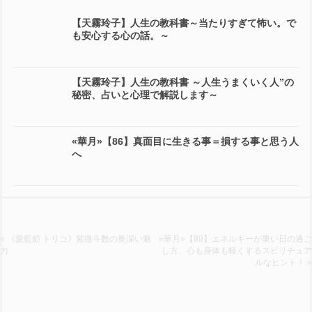
【天霧玲子】人生の教科書～当たりすぎて怖い。で
も安心する心の話。～
【天霧玲子】人生の教科書 ～人生うまくいく人”の
秘密、占いと心理で解説します～
«華月»【86】真面目に生きる事＝損する事と思う人
へ
« 《愛藍姫 トリコ》紫微斗数の奥深い魅
«華月»【89】エネルギーが重い日の過ご
力
し方。心も身体も軽くするスピリチュア
ルなヒント！ »