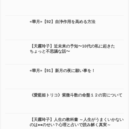
«華月»【92】自浄作用を高める方法
【天霧玲子】近未来の予知〜10代の私に起きた
ちょっと不思議な話〜
«華月»【91】新月の夜に願い事を！
《愛藍姫トリコ》紫微斗数の命盤１２の宮について
【天霧玲子】人生の教科書 ～人生がうまくいかない
のは●●のせい？心理と占いで読み解く真実～