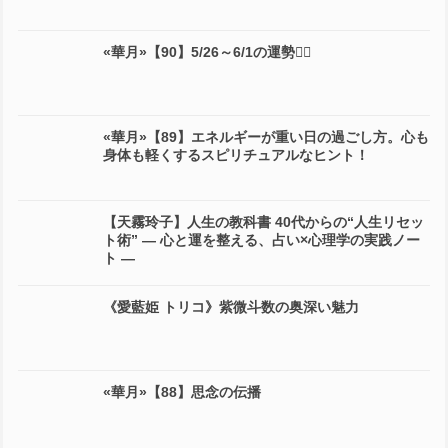
«華月»【90】5/26～6/1の運勢🧙‍♂️
«華月»【89】エネルギーが重い日の過ごし方。心も
身体も軽くするスピリチュアルなヒント！
【天霧玲子】人生の教科書 40代からの“人生リセッ
ト術” ― 心と運を整える、占い×心理学の実践ノー
ト ―
《愛藍姫 トリコ》紫微斗数の奥深い魅力
«華月»【88】思念の伝播