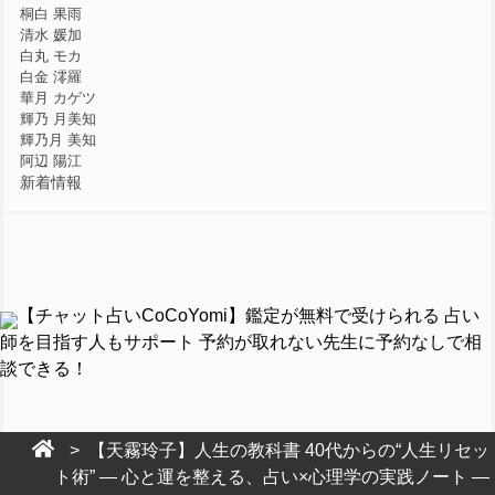
桐白 果雨
清水 媛加
白丸 モカ
白金 澪羅
華月 カゲツ
輝乃 月美知
輝乃月 美知
阿辺 陽江
新着情報
【チャット占いCoCoYomi】鑑定が無料で受けられる 占い
師を目指す人もサポート 予約が取れない先生に予約なしで相
談できる！
> 【天霧玲子】人生の教科書 40代からの“人生リセッ
ト術” ― 心と運を整える、占い×心理学の実践ノート ―