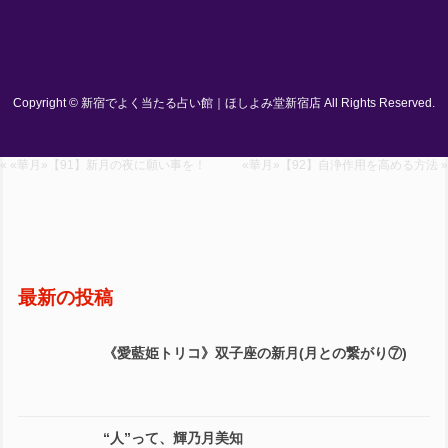
Copyright © 新宿でよく当たる占い館｜ほしよみ堂新宿店 All Rights Reserved.
« «華月»【91】新月の夜に願い事を！
«華月»【92】自浄作用を高める方法 »
最新の投稿
《愛藍姫トリコ》双子座の新月(月との繋がり⑦)
“人”って、輝乃月美知