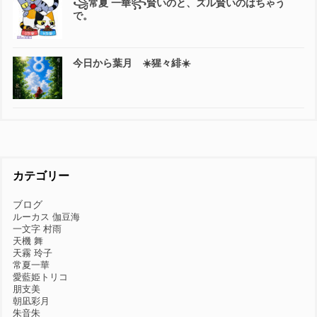
꧁常夏 一華꧂賢いのと、ズル賢いのはちゃう
で。
今日から葉月 ☀️猩々緋☀️
カテゴリー
ブログ
ルーカス 伽豆海
一文字 村雨
天機 舞
天霧 玲子
常夏一華
愛藍姫トリコ
朋支美
朝凪彩月
朱音朱