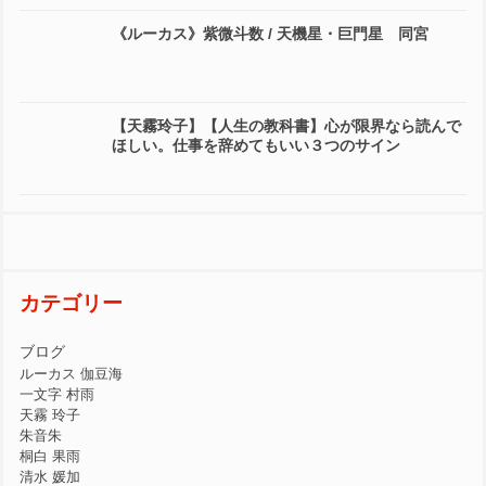
《ルーカス》紫微斗数 / 天機星・巨門星 同宮
【天霧玲子】【人生の教科書】心が限界なら読んで
ほしい。仕事を辞めてもいい３つのサイン
カテゴリー
ブログ
ルーカス 伽豆海
一文字 村雨
天霧 玲子
朱音朱
桐白 果雨
清水 媛加