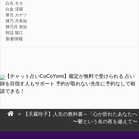
白丸 モカ
白金 澪羅
華月 カゲツ
輝乃 月美知
輝乃月 美知
阿辺 陽江
新着情報
【チャット占いCoCoYomi】鑑定が無料で受けられる 占い
師を目指す人もサポート 予約が取れない先生に予約なしで相
談できる！
> 【天霧玲子】人生の教科書～「心が折れたあなたへ
〜鬱という名の夜を越えて〜