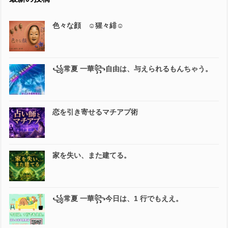
色々な顔 ☺️猩々緋☺️
꧁常夏 一華꧂自由は、与えられるもんちゃう。
恋を引き寄せるマチアプ術
家を失い、また建てる。
꧁常夏 一華꧂今日は、1 行でもええ。