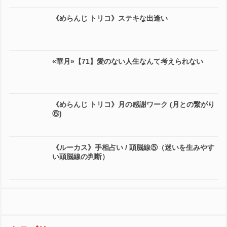
《めらんじ トリコ》ステキな出逢い
«華月»【71】愛のない人生なんて考えられない
《めらんじ トリコ》月の感謝ワーク (月との繋がり
⑥)
《ルーカス》手相占い / 頭脳線⑤（迷いを生みやす
い頭脳線の判断）