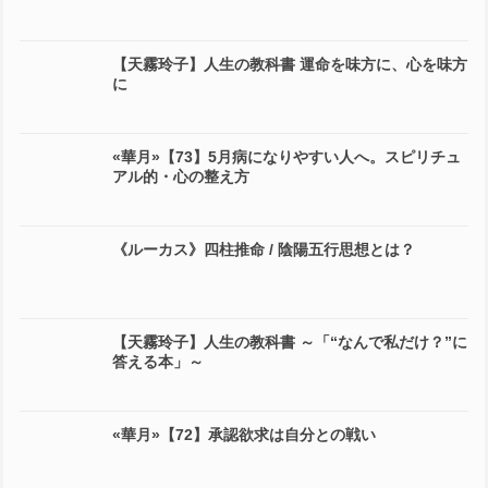
【天霧玲子】人生の教科書 運命を味方に、心を味方
に
«華月»【73】5月病になりやすい人へ。スピリチュ
アル的・心の整え方
《ルーカス》四柱推命 / 陰陽五行思想とは？
【天霧玲子】人生の教科書 ～「“なんで私だけ？”に
答える本」～
«華月»【72】承認欲求は自分との戦い