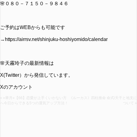
🌸０８０－７１５０－９８４６
ご予約はWEBからも可能です
→https://airrsv.net/shinjuku-hoshiyomido/calendar
🌸天霧玲子の最新情報は
X(Twitter）から発信しています。
Xのアカウント
« «華月»【66】恋愛が上手くいかない方
《ルーカス》四柱推命 命式/天干と地支に
へ今日からできる5つの運気アップ方法！
ついて »