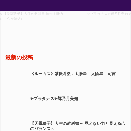
« 【天霧玲子】人生の教科書 運命を味方
✨プラタナス✨輝乃月美知 »
に、心を味方に
最新の投稿
《ルーカス》紫微斗数 / 太陽星・太陰星 同宮
✨プラタナス✨輝乃月美知
【天霧玲子】人生の教科書～ 見えない力と見える心
のバランス～