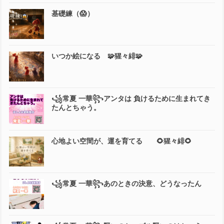
基礎練（😱）
いつか絵になる 🧩猩々緋🧩
꧁常夏 一華꧂アンタは 負けるために生まれてき
たんとちゃう。
心地よい空間が、運を育てる 🌻猩々緋🌻
꧁常夏 一華꧂あのときの決意、どうなったん