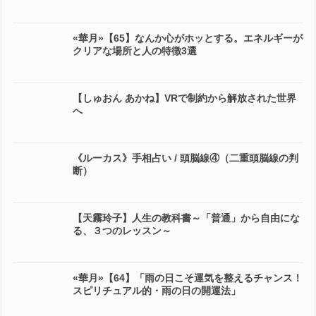
«華月»【65】なんか心がホッとする。エネルギーが
クリアな場所と人の特徴3選
【しゅおん あかね】VRで制約から解放された世界
へ
《ルーカス》手相占い / 頭脳線④（二重頭脳線の判
断）
【天霧玲子】人生の教科書～「普通」から自由にな
る、３つのレッスン～
«華月»【64】「雨の日こそ運気を整えるチャンス！
スピリチュアル的・雨の日の開運法」