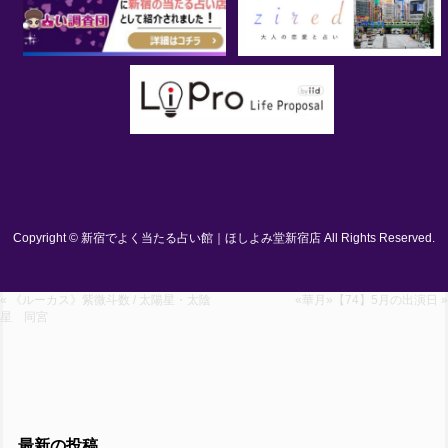
Copyright © 新宿でよく当たる占い館｜ほしよみ堂新宿店 All Rights Reserved.
« 《ルーカス》紫微斗数 / 太陽星・太陰
«華月»【74】5月の出演日 »
星 同宮
最新の投稿