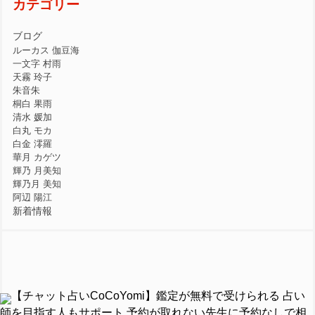
カテゴリー
ブログ
ルーカス 伽豆海
一文字 村雨
天霧 玲子
朱音朱
桐白 果雨
清水 媛加
白丸 モカ
白金 澪羅
華月 カゲツ
輝乃 月美知
輝乃月 美知
阿辺 陽江
新着情報
【チャット占いCoCoYomi】鑑定が無料で受けられる 占い
師を目指す人もサポート 予約が取れない先生に予約なしで相