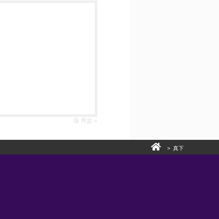
張 秀盆 »
> 真下