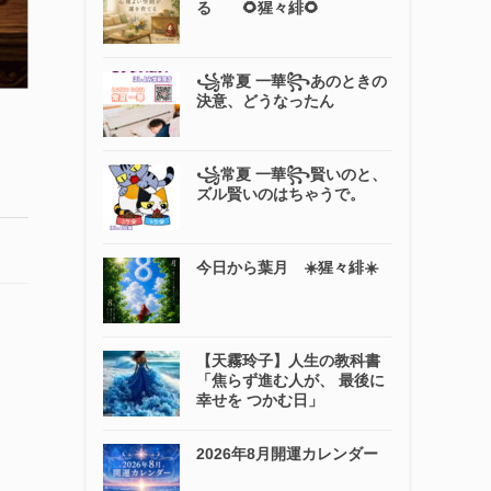
る 🌻猩々緋🌻
꧁常夏 一華꧂あのときの
決意、どうなったん
꧁常夏 一華꧂賢いのと、
ズル賢いのはちゃうで。
今日から葉月 ☀️猩々緋☀️
【天霧玲子】人生の教科書
「焦らず進む人が、 最後に
幸せを つかむ日」
2026年8月開運カレンダー