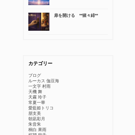
扉を開ける **猩々緋**
カテゴリー
ブログ
ルーカス 伽豆海
一文字 村雨
天機 舞
天霧 玲子
常夏一華
愛藍姫トリコ
朋支美
朝凪彩月
朱音朱
桐白 果雨