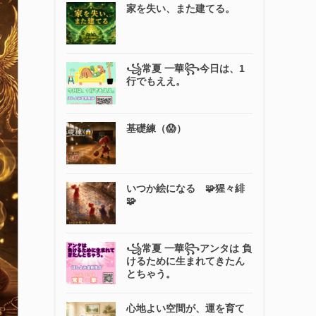
家を失い、また建てる。
꧁常夏 一華꧂今日は、1
行でもええ。
基礎練（😱）
いつか絵になる 🧩猩々緋
🧩
꧁常夏 一華꧂アンタは 負
けるために生まれてきたん
とちゃう。
心地よい空間が、運を育て