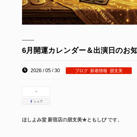
6月開運カレンダー＆出演日のお
2026 / 05 / 30
ブログ
,
新着情報
,
朋支美
-
シェア
ほしよみ堂
新宿店の朋支美★ともしび
です。