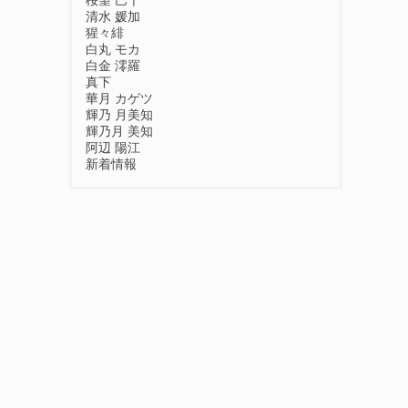
桜望 巴千
清水 媛加
猩々緋
白丸 モカ
白金 澪羅
真下
華月 カゲツ
輝乃 月美知
輝乃月 美知
阿辺 陽江
新着情報