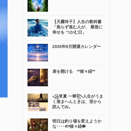
【天霧玲子】人生の教科書
「焦らず進む人が、 最後に
幸せを つかむ日」
2026年8月開運カレンダー
扉を開ける **猩々緋**
꧁常夏 一華꧂人生がうま
く進まへんときは、逆から
読んでみ。
明日は釣り場を変えようか
な‥‥🐟猩々緋🐡