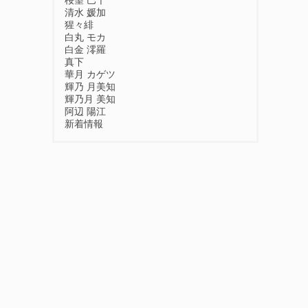
桜望 巴千
清水 媛加
猩々緋
白丸 モカ
白金 澪羅
真下
華月 カゲツ
輝乃 月美知
輝乃月 美知
阿辺 陽江
新着情報