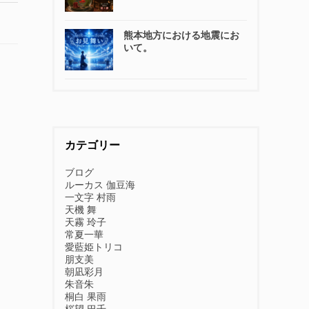
熊本地方における地震にお
いて。
カテゴリー
ブログ
ルーカス 伽豆海
一文字 村雨
天機 舞
天霧 玲子
常夏一華
愛藍姫トリコ
朋支美
朝凪彩月
朱音朱
桐白 果雨