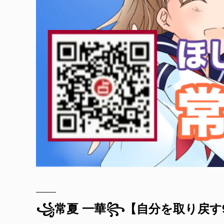
꧁常夏 一華꧂【自分を取り戻す