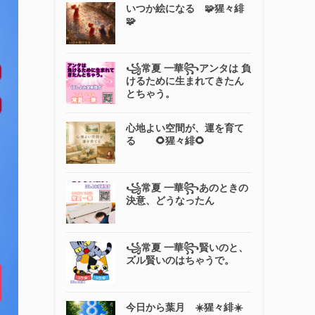
いつか絵になる 🧩猩々緋
🧩
꧁常夏 一華꧂アンタは 負
けるために生まれてきたん
とちゃう。
心地よい空間が、運を育て
る 🌻猩々緋🌻
꧁常夏 一華꧂あのときの
決意、どうなったん
꧁常夏 一華꧂賢いのと、
ズル賢いのはちゃうで。
今日から葉月 ☀️猩々緋☀️