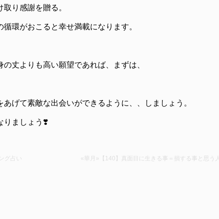
け取り感謝を贈る。
の循環がおこると幸せ満載になります。
身の丈よりも高い願望であれば、まずは、
をあげて素敵な出会いができるように、、しましょう。
りましょう❣️
ング占い
«華月»【140】真面目に生きる事＝損する事と思う人