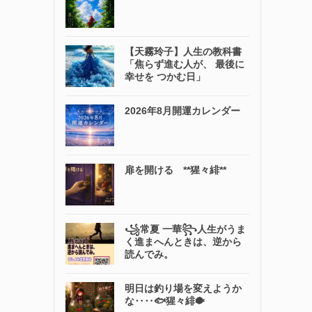
【天霧玲子】人生の教科書
「焦らず進む人が、 最後に
幸せを つかむ日」
2026年8月開運カレンダー
扉を開ける **猩々緋**
꧁常夏 一華꧂人生がうま
く進まへんときは、逆から
読んでみ。
明日は釣り場を変えようか
な‥‥🐟猩々緋🐡