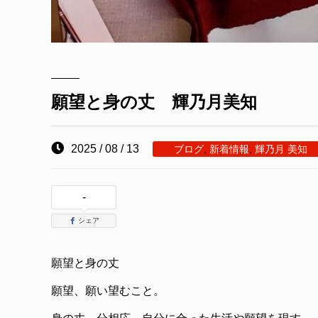
願望と身の丈 輝乃月美知
2025 / 08 / 13
ブログ
,
新着情報
,
輝乃月 美知
-
シェア
願望と身の丈
願望、願い望むこと。