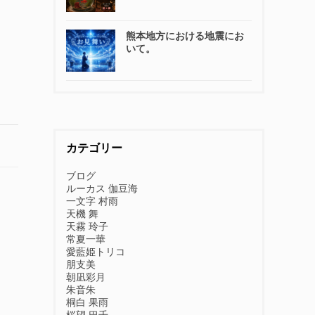
熊本地方における地震にお
いて。
カテゴリー
ブログ
ルーカス 伽豆海
一文字 村雨
天機 舞
天霧 玲子
常夏一華
愛藍姫トリコ
朋支美
朝凪彩月
朱音朱
桐白 果雨