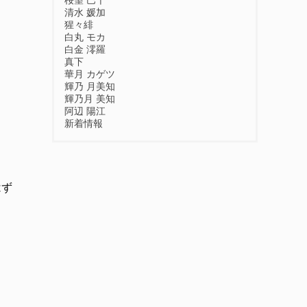
桜望 巴千
清水 媛加
猩々緋
白丸 モカ
白金 澪羅
真下
華月 カゲツ
輝乃 月美知
輝乃月 美知
阿辺 陽江
新着情報
はず