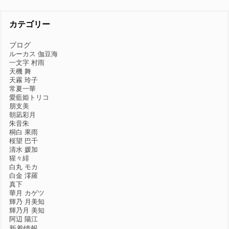
カテゴリー
ブログ
ルーカス 伽豆海
一文字 村雨
天機 舞
天霧 玲子
常夏一華
愛藍姫トリコ
朋支美
朝凪彩月
朱音朱
桐白 果雨
桜望 巴千
清水 媛加
猩々緋
白丸 モカ
白金 澪羅
真下
華月 カゲツ
輝乃 月美知
輝乃月 美知
阿辺 陽江
新着情報