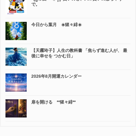
で。
今日から葉月 ☀️猩々緋☀️
【天霧玲子】人生の教科書 「焦らず進む人が、 最
後に幸せを つかむ日」
2026年8月開運カレンダー
扉を開ける **猩々緋**