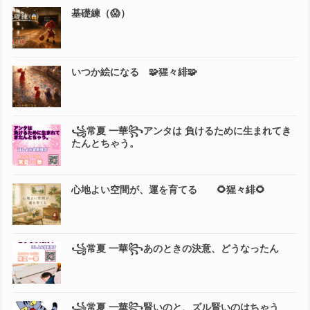
基礎練（😱）
いつか絵になる 🧩猩々緋🧩
꧁常夏 一華꧂アンタは 負けるために生まれてき
たんとちゃう。
心地よい空間が、運を育てる 🌻猩々緋🌻
꧁常夏 一華꧂あのときの決意、どうなったん
꧁常夏 一華꧂賢いのと、ズル賢いのはちゃう