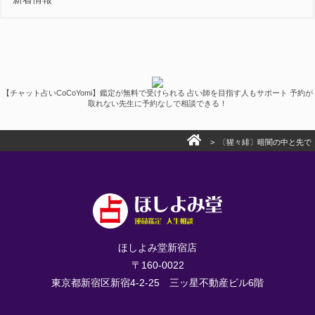
【チャット占いCoCoYomi】鑑定が無料で受けられる 占い師を目指す人もサポート 予約が
取れない先生に予約なしで相談できる！
> 〔猩々緋〕暗闇の中と先で
ほしよみ堂新宿店
〒160-0022
東京都新宿区新宿4-2-25 三ッ星不動産ビル6階