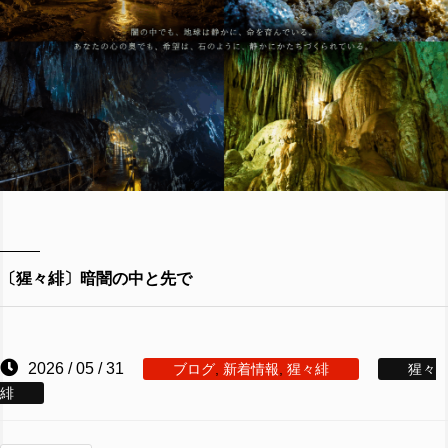
〔猩々緋〕暗闇の中と先で
2026 / 05 / 31
ブログ
,
新着情報
,
猩々緋
猩々
緋