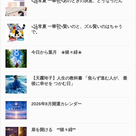
꧁常夏 一華꧂あのときの決意、どうなったん
꧁常夏 一華꧂賢いのと、ズル賢いのはちゃう
で。
今日から葉月 ☀️猩々緋☀️
【天霧玲子】人生の教科書 「焦らず進む人が、 最
後に幸せを つかむ日」
2026年8月開運カレンダー
扉を開ける **猩々緋**