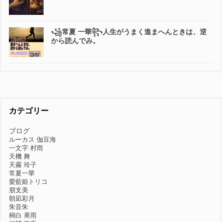
꧁常夏 一華꧂人生がうまく進まへんときは、逆
から読んでみ。
カテゴリー
ブログ
ルーカス 伽豆海
一文字 村雨
天機 舞
天霧 玲子
常夏一華
愛藍姫トリコ
朋支美
朝凪彩月
朱音朱
桐白 果雨