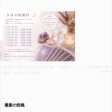
丨朋支美☆ともしび丨 新宿 開運!?ご飯の
« ꧁常夏 一華꧂【自分を取り戻す9章
紹介③ »
｜第4章：人に合わせすぎる】
最新の投稿