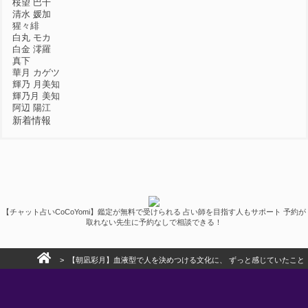
桜望 巴千
清水 媛加
猩々緋
白丸 モカ
白金 澪羅
真下
華月 カゲツ
輝乃 月美知
輝乃月 美知
阿辺 陽江
新着情報
【チャット占いCoCoYomi】鑑定が無料で受けられる 占い師を目指す人もサポート 予約が
取れない先生に予約なしで相談できる！
> 【朝凪彩月】血液型で人を決めつける文化に、 ずっと感じていたこと