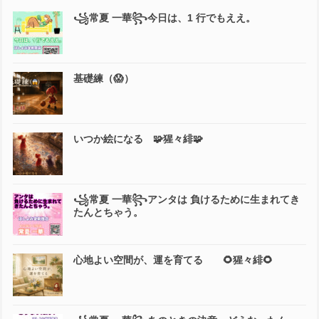
꧁常夏 一華꧂今日は、1 行でもええ。
基礎練（😱）
いつか絵になる 🧩猩々緋🧩
꧁常夏 一華꧂アンタは 負けるために生まれてき
たんとちゃう。
心地よい空間が、運を育てる 🌻猩々緋🌻