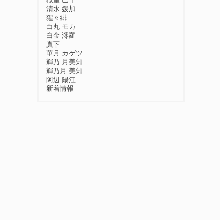
桜望 巴千
清水 媛加
猩々緋
白丸 モカ
白金 澪羅
真下
華月 カゲツ
輝乃 月美知
輝乃月 美知
阿辺 陽江
新着情報