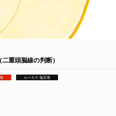
④（二重頭脳線の判断）
報
ルーカス 伽豆海