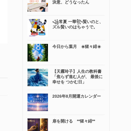
決意、どうなったん
꧁常夏 一華꧂賢いのと、
ズル賢いのはちゃうで。
今日から葉月 ☀️猩々緋☀️
【天霧玲子】人生の教科書
「焦らず進む人が、 最後に
幸せを つかむ日」
2026年8月開運カレンダー
扉を開ける **猩々緋**