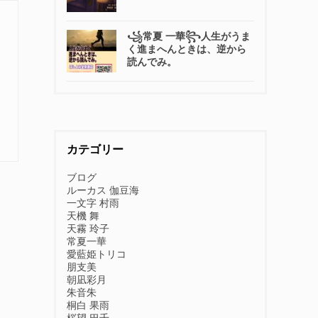
꧁常夏 一華꧂人生がうま
く進まへんときは、逆から
読んでみ。
カテゴリー
ブログ
ルーカス 伽豆海
一文字 村雨
天機 舞
天霧 玲子
常夏一華
愛藍姫トリコ
朋支美
朝凪彩月
朱音朱
桐白 果雨