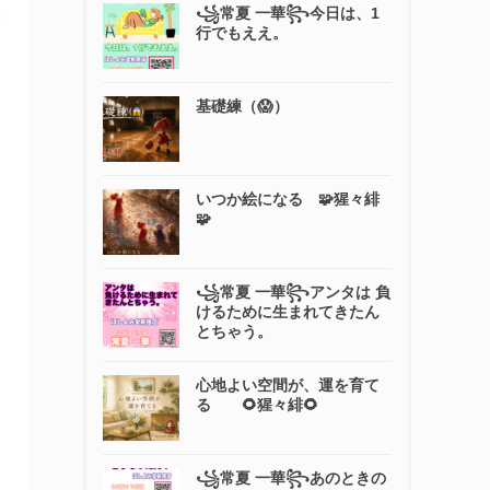
꧁常夏 一華꧂今日は、1
行でもええ。
基礎練（😱）
いつか絵になる 🧩猩々緋
🧩
꧁常夏 一華꧂アンタは 負
けるために生まれてきたん
とちゃう。
心地よい空間が、運を育て
る 🌻猩々緋🌻
꧁常夏 一華꧂あのときの