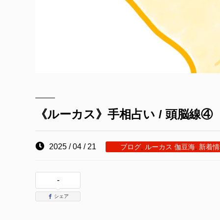
《ルーカス》手相占い / 頭脳線
2025 / 04 / 21
ブログ
,
ルーカス 伽豆海
,
新着情
-
シェア