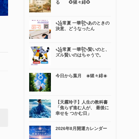
る 🌻猩々緋🌻
꧁常夏 一華꧂あのときの
決意、どうなったん
꧁常夏 一華꧂賢いのと、
ズル賢いのはちゃうで。
今日から葉月 ☀️猩々緋☀️
【天霧玲子】人生の教科書
「焦らず進む人が、 最後に
幸せを つかむ日」
2026年8月開運カレンダー