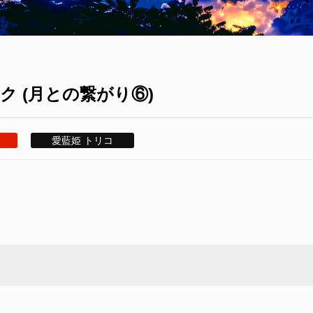
 (月との繋がり⑥)
愛藍姫 トリコ