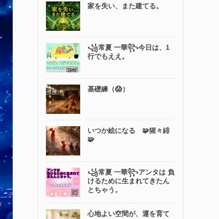
家を失い、また建てる。
꧁常夏 一華꧂今日は、1
行でもええ。
基礎練（😱）
いつか絵になる 🧩猩々緋
🧩
꧁常夏 一華꧂アンタは 負
けるために生まれてきたん
とちゃう。
心地よい空間が、運を育て