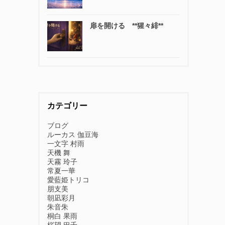
扉を開ける **猩々緋**
カテゴリー
ブログ
ルーカス 伽豆海
一文字 村雨
天機 舞
天霧 玲子
常夏一華
愛藍姫トリコ
朋支美
朝凪彩月
朱音朱
桐白 果雨