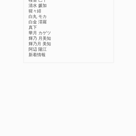
桜望 巴千
清水 媛加
猩々緋
白丸 モカ
白金 澪羅
真下
華月 カゲツ
輝乃 月美知
輝乃月 美知
阿辺 陽江
新着情報