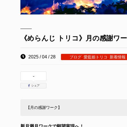
《めらんじ トリコ》月の感謝ワーク
2025 / 04 / 28
ブログ
,
愛藍姫トリコ
,
新着情報
-
シェア
【月の感謝ワーク】
新月満月ワークで願望実現へ！